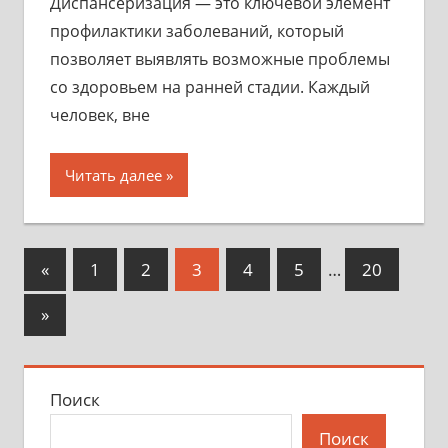
Диспансеризация — это ключевой элемент
профилактики заболеваний, который
позволяет выявлять возможные проблемы
со здоровьем на ранней стадии. Каждый
человек, вне
Читать далее
Пагинация
Предыдущие
«
1
2
3
4
5
…
20
записи
записей
Следующие
»
записи
Поиск
Поиск