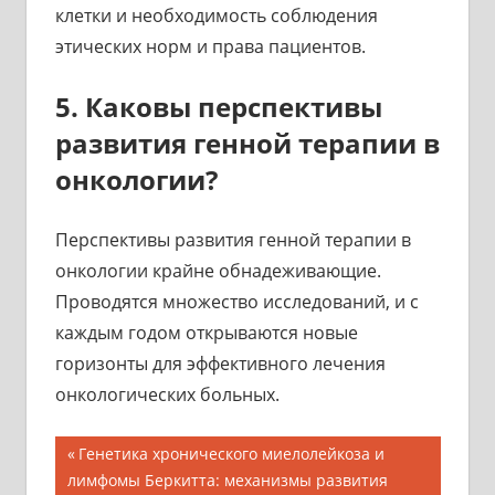
клетки и необходимость соблюдения
этических норм и права пациентов.
5. Каковы перспективы
развития генной терапии в
онкологии?
Перспективы развития генной терапии в
онкологии крайне обнадеживающие.
Проводятся множество исследований, и с
каждым годом открываются новые
горизонты для эффективного лечения
онкологических больных.
Навигация
Предыдущая
Генетика хронического миелолейкоза и
запись;
лимфомы Беркитта: механизмы развития