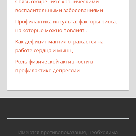
Связь ожирения с хроническими
воспалительными заболеваниями
Профилактика инсульта: факторы риска,
на которые можно повлиять
Как дефицит магния отражается на
работе сердца и мышц
Роль физической активности в
профилактике депрессии
Имеются противопоказания, необходима