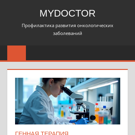
Перейти
MYDOCTOR
к
содержимому
Профилактика развития онкологических
заболеваний
ГЕННАЯ ТЕРАПИЯ