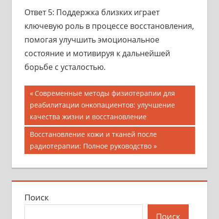
Ответ 5: Поддержка близких играет
ключевую роль в процессе восстановления,
помогая улучшить эмоциональное
состояние и мотивируя к дальнейшей
борьбе с усталостью.
Навигация
Предыдущая
Современные методы физиотерапии для
запись;
реабилитации онкопациентов: улучшение
по
качества жизни и восстановление
записям
Следующая
Восстановление кожи и тканей после
запись:
радиотерапии: Полное руководство
Поиск
Поиск