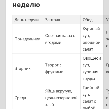
неделю
День недели
Завтрак
Обед
У
Куриный
Р
Овсяная каша с
суп,
Понедельник
з
ягодами
овощной
с
салат
Овощной
Творог с
суп,
Г
Вторник
фруктами
куриная
к
грудка
Грибной
Яйца вкрутую,
Т
суп,
Среда
цельнозерновой
и
салат с
хлеб
о
рыбой