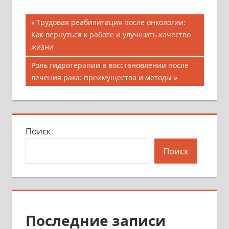
Навигация
Предыдущая
Трудовая реабилитация после онкологии:
запись;
Как вернуться к работе и улучшить качество
по
жизни
записям
Следующая
Роль гидротерапии в восстановлении после
запись:
лечения рака: преимущества и методы
Поиск
Поиск
Последние записи