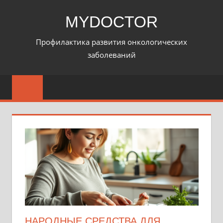
Перейти
MYDOCTOR
к
содержимому
Профилактика развития онкологических
заболеваний
НАРОДНЫЕ СРЕДСТВА ДЛЯ