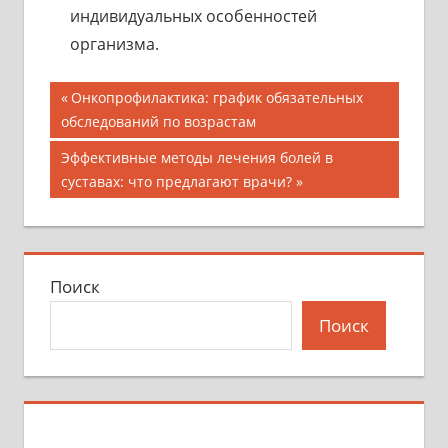
индивидуальных особенностей
организма.
Навигация
Предыдущая
Онкопрофилактика: график обязательных
запись;
обследований по возрастам
по
Следующая
Эффективные методы лечения болей в
записям
запись:
суставах: что предлагают врачи?
Поиск
Поиск