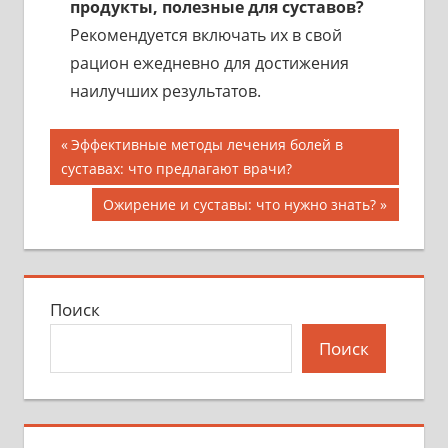
продукты, полезные для суставов?
Рекомендуется включать их в свой
рацион ежедневно для достижения
наилучших результатов.
Навигация
Предыдущая
Эффективные методы лечения болей в
запись;
суставах: что предлагают врачи?
по
Следующая
Ожирение и суставы: что нужно знать?
записям
запись:
Поиск
Поиск