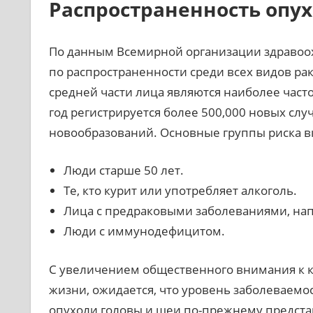
Распространенность опу
По данным Всемирной организации здравоох
по распространенности среди всех видов рака.
средней части лица являются наиболее част
год регистрируется более 500,000 новых сл
новообразований. Основные группы риска в
Люди старше 50 лет.
Те, кто курит или употребляет алкоголь.
Лица с предраковыми заболеваниями, нап
Люди с иммунодефицитом.
С увеличением общественного внимания к к
жизни, ожидается, что уровень заболеваемо
опухоли головы и шеи по-прежнему предста