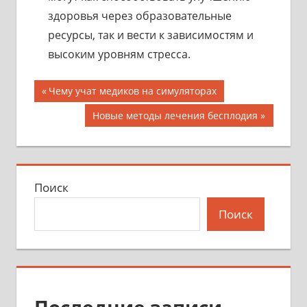
здоровья через образовательные
ресурсы, так и вести к зависимостям и
высоким уровням стресса.
Навигация
Предыдущая
Чему учат медиков на симуляторах
запись;
по
Следующая
Новые методы лечения бесплодия
запись:
записям
Поиск
Поиск