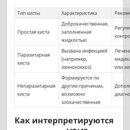
Тип кисты
Характеристика
Реком
Доброкачественная,
Регул
Простая киста
заполненная
контр
жидкостью
Вызвана инфекцией
Лечен
Паразитарная
(например,
медик
киста
эхинококкоз)
или хи
Формируется по
Непаразитарная
другим причинам,
Допол
киста
возможно
диагн
злокачественная
Как интерпретируются