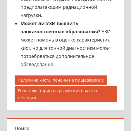
предполагающим радиационной
нагрузки.
Может ли УЗИ выявить
злокачественные образования?
УЗИ
может помочь в оценке характеристик
кист, но для точной диагностики может
потребоваться дополнительное
обследование.
Навигация
Предыдущая
Влияние кисты печени на пищеварение
запись;
по
Следующая
Роль холестерина в развитии гепатоза
запись:
печени
записям
Поиск