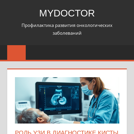
Перейти
MYDOCTOR
к
содержимому
Профилактика развития онкологических
заболеваний
РОЛЬ УЗИ В ДИАГНОСТИКЕ КИСТЫ