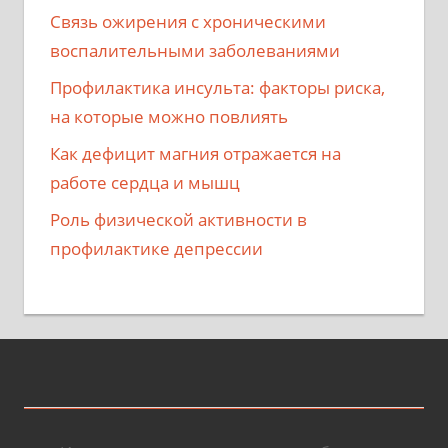
Связь ожирения с хроническими
воспалительными заболеваниями
Профилактика инсульта: факторы риска,
на которые можно повлиять
Как дефицит магния отражается на
работе сердца и мышц
Роль физической активности в
профилактике депрессии