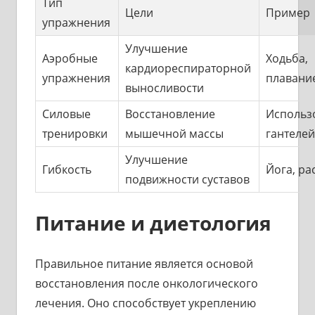
Тип
Цели
Пример
упражнения
Улучшение
Аэробные
Ходьба,
кардиореспираторной
упражнения
плавани
выносливости
Силовые
Восстановление
Использ
тренировки
мышечной массы
гантеле
Улучшение
Гибкость
Йога, ра
подвижности суставов
Питание и диетология
Правильное питание является основой
восстановления после онкологического
лечения. Оно способствует укреплению