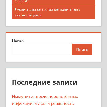
запись;
лечение
по
Следующая
Эмоциональное состояние пациентов с
записям
запись:
диагнозом рак
Поиск
Поиск
Последние записи
Иммунитет после перенесённых
инфекций: мифы и реальность