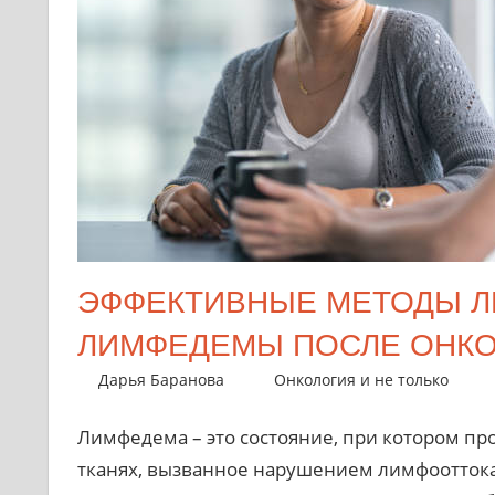
ЭФФЕКТИВНЫЕ МЕТОДЫ Л
ЛИМФЕДЕМЫ ПОСЛЕ ОНКО
5 августа 2024
Дарья Баранова
Онкология и не только
Лимфедема – это состояние, при котором п
тканях, вызванное нарушением лимфооттока.