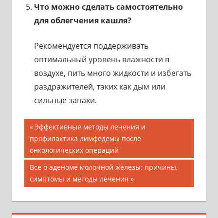
Что можно сделать самостоятельно
для облегчения кашля?
Рекомендуется поддерживать
оптимальный уровень влажности в
воздухе, пить много жидкости и избегать
раздражителей, таких как дым или
сильные запахи.
Навигация
Предыдущая
Эффективные методы лечения и
запись;
профилактика лимфедемы после
по
онкологических операций
записям
Следующая
Все о аденоме молочной железы: причины,
запись:
симптомы и методы лечения