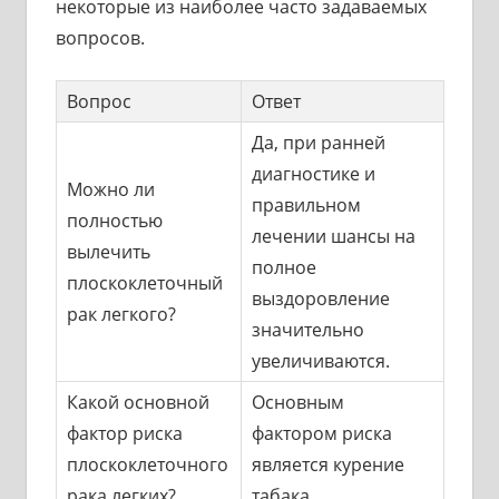
некоторые из наиболее часто задаваемых
вопросов.
Вопрос
Ответ
Да, при ранней
диагностике и
Можно ли
правильном
полностью
лечении шансы на
вылечить
полное
плоскоклеточный
выздоровление
рак легкого?
значительно
увеличиваются.
Какой основной
Основным
фактор риска
фактором риска
плоскоклеточного
является курение
рака легких?
табака.