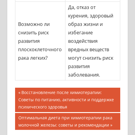
Да, отказ от
курения, здоровый
Возможно ли
образ жизни и
снизить риск
избегание
развития
воздействия
плоскоклеточного
вредных веществ
рака легких?
могут снизить риск
развития
заболевания.
Навигация
Предыдущая
Восстановление после химиотерапии:
запись;
Советы по питанию, активности и поддержке
по
психического здоровья
записям
Следующая
Оптимальная диета при химиотерапии рака
запись:
молочной железы: советы и рекомендации