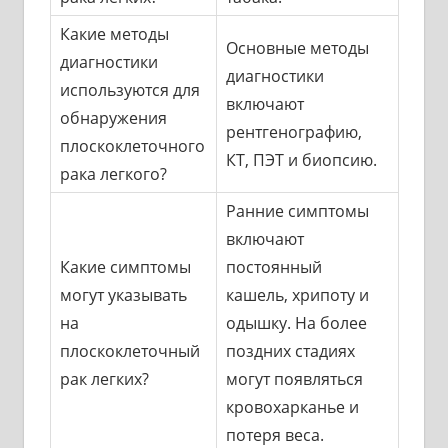
Какие методы
Основные методы
диагностики
диагностики
используются для
включают
обнаружения
рентгенографию,
плоскоклеточного
КТ, ПЭТ и биопсию.
рака легкого?
Ранние симптомы
включают
Какие симптомы
постоянный
могут указывать
кашель, хрипоту и
на
одышку. На более
плоскоклеточный
поздних стадиях
рак легких?
могут появляться
кровохарканье и
потеря веса.